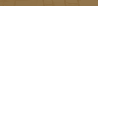
所在地
東京都台東区根岸3-18-18
〒110-0003
連絡先
TEL :
03-3873-2116
FAX :
03-3873-2126
営業時間
AM 11:30〜PM 21:00
ラストオーダー
・お料理20:00 ドリンク20:30
・お出前19:30 （最終お届け時間20:00）
定休日
毎週水・木曜日 12/31~1/1,2